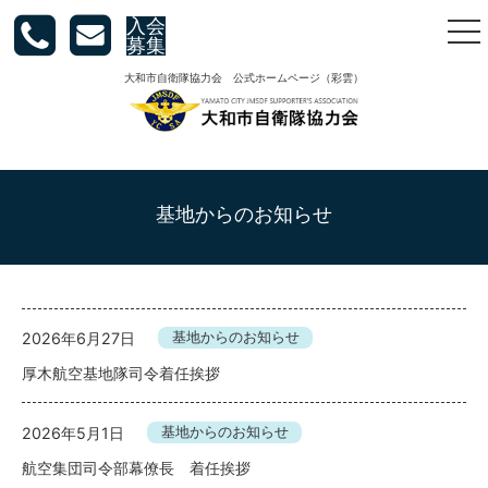
入会
togg
募集
nav
大和市自衛隊協力会 公式ホームページ（彩雲）
基地からのお知らせ
2026年6月27日
基地からのお知らせ
厚木航空基地隊司令着任挨拶
2026年5月1日
基地からのお知らせ
航空集団司令部幕僚長 着任挨拶